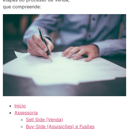
que compreende:
Início
Assessoria
Sell Side (Venda)
Buy-Side (Aquisições) e Fusões