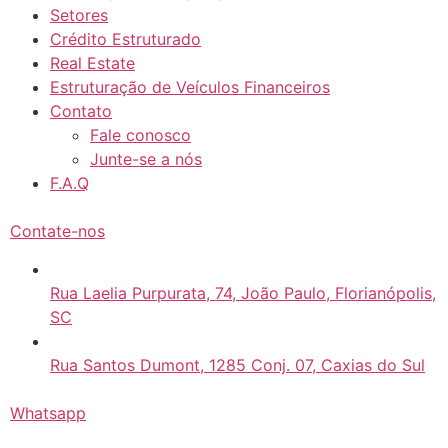
Setores
Crédito Estruturado
Real Estate
Estruturação de Veículos Financeiros
Contato
Fale conosco
Junte-se a nós
F.A.Q
Contate-nos
Rua Laelia Purpurata, 74, João Paulo, Florianópolis,
SC
Rua Santos Dumont, 1285 Conj. 07, Caxias do Sul
Whatsapp