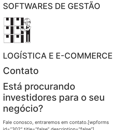
SOFTWARES DE GESTÃO
LOGÍSTICA E E-COMMERCE
Contato
Está procurando
investidores para o seu
negócio?
Fale conosco, entraremos em contato.[wpforms
id=”302″ title=”false” description=”false”]