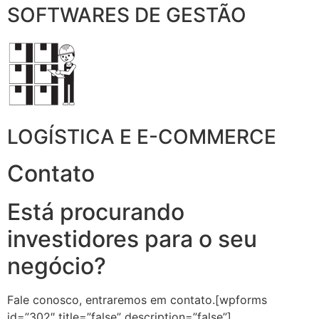
SOFTWARES DE GESTÃO
LOGÍSTICA E E-COMMERCE
Contato
Está procurando
investidores para o seu
negócio?
Fale conosco, entraremos em contato.[wpforms
id=”302″ title=”false” description=”false”]