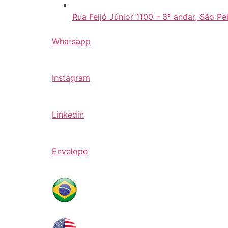
Rua Feijó Júnior 1100 – 3º andar, São Pe
Whatsapp
Instagram
Linkedin
Envelope