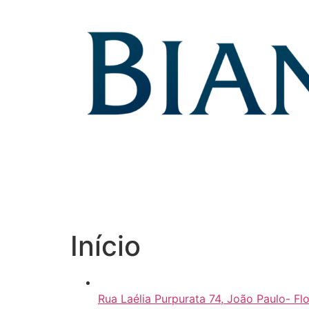
Skip
to
content
Início
Rua Laélia Purpurata 74, João Paulo- Fl