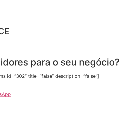
CE
tidores para o seu negócio?
 id=”302″ title=”false” description=”false”]
tsApp