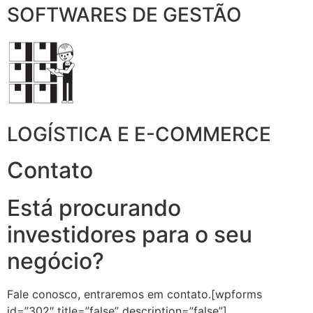
SOFTWARES DE GESTÃO
LOGÍSTICA E E-COMMERCE
Contato
Está procurando
investidores para o seu
negócio?
Fale conosco, entraremos em contato.[wpforms
id=”302″ title=”false” description=”false”]