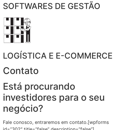
SOFTWARES DE GESTÃO
LOGÍSTICA E E-COMMERCE
Contato
Está procurando
investidores para o seu
negócio?
Fale conosco, entraremos em contato.[wpforms
id=”302″ title=”false” description=”false”]