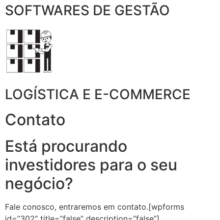
SOFTWARES DE GESTÃO
LOGÍSTICA E E-COMMERCE
Contato
Está procurando
investidores para o seu
negócio?
Fale conosco, entraremos em contato.[wpforms
id=”302″ title=”false” description=”false”]