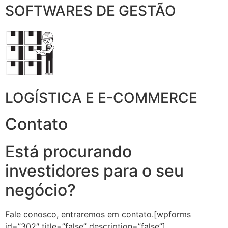
SOFTWARES DE GESTÃO
LOGÍSTICA E E-COMMERCE
Contato
Está procurando
investidores para o seu
negócio?
Fale conosco, entraremos em contato.[wpforms
id=”302″ title=”false” description=”false”]