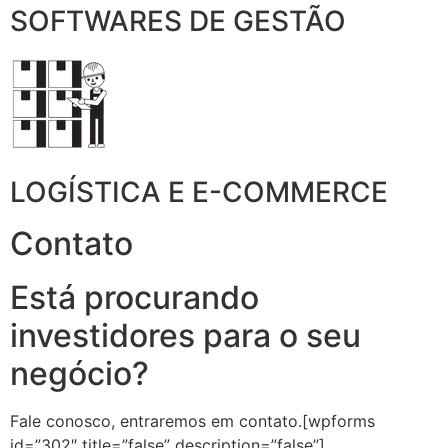
SOFTWARES DE GESTÃO
LOGÍSTICA E E-COMMERCE
Contato
Está procurando
investidores para o seu
negócio?
Fale conosco, entraremos em contato.[wpforms
id=”302″ title=”false” description=”false”]