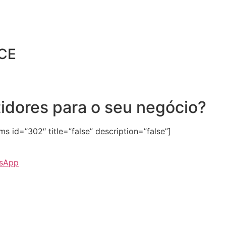
CE
tidores para o seu negócio?
 id=”302″ title=”false” description=”false”]
tsApp