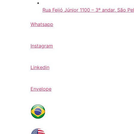
Rua Feijó Júnior 1100 – 3º andar, São Pe
Whatsapp
Instagram
Linkedin
Envelope