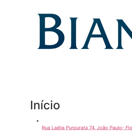
Skip
to
content
Início
Rua Laélia Purpurata 74, João Paulo- Fl