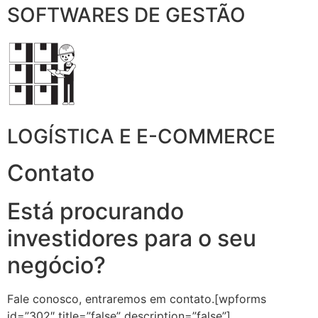
SOFTWARES DE GESTÃO
LOGÍSTICA E E-COMMERCE
Contato
Está procurando
investidores para o seu
negócio?
Fale conosco, entraremos em contato.[wpforms
id=”302″ title=”false” description=”false”]