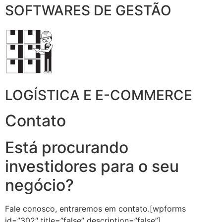
SOFTWARES DE GESTÃO
LOGÍSTICA E E-COMMERCE
Contato
Está procurando
investidores para o seu
negócio?
Fale conosco, entraremos em contato.[wpforms
id=”302″ title=”false” description=”false”]