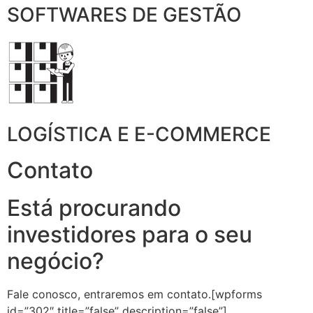
SOFTWARES DE GESTÃO
LOGÍSTICA E E-COMMERCE
Contato
Está procurando
investidores para o seu
negócio?
Fale conosco, entraremos em contato.[wpforms
id=”302″ title=”false” description=”false”]