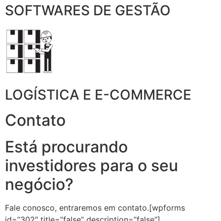
SOFTWARES DE GESTÃO
LOGÍSTICA E E-COMMERCE
Contato
Está procurando
investidores para o seu
negócio?
Fale conosco, entraremos em contato.[wpforms
id=”302″ title=”false” description=”false”]