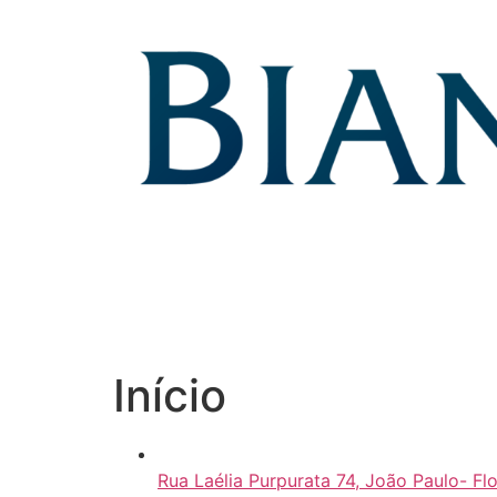
Skip
to
content
Início
Rua Laélia Purpurata 74, João Paulo- Fl