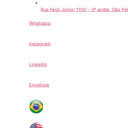
Rua Feijó Júnior 1100 – 3º andar, São Pe
Whatsapp
Instagram
Linkedin
Envelope