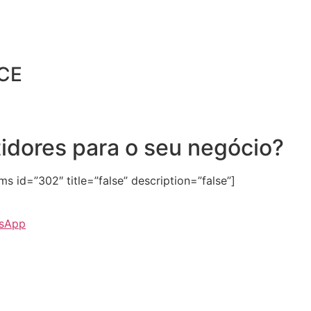
CE
tidores para o seu negócio?
 id=”302″ title=”false” description=”false”]
tsApp