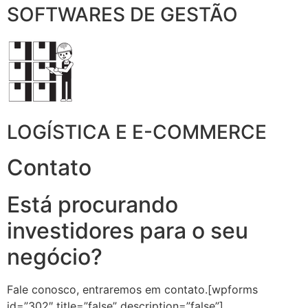
SOFTWARES DE GESTÃO
LOGÍSTICA E E-COMMERCE
Contato
Está procurando
investidores para o seu
negócio?
Fale conosco, entraremos em contato.[wpforms
id=”302″ title=”false” description=”false”]