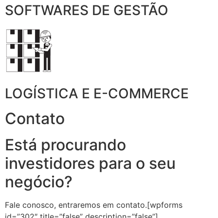
SOFTWARES DE GESTÃO
LOGÍSTICA E E-COMMERCE
Contato
Está procurando
investidores para o seu
negócio?
Fale conosco, entraremos em contato.[wpforms
id=”302″ title=”false” description=”false”]