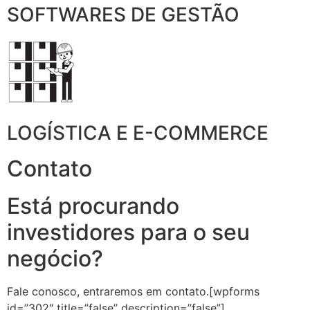
SOFTWARES DE GESTÃO
LOGÍSTICA E E-COMMERCE
Contato
Está procurando
investidores para o seu
negócio?
Fale conosco, entraremos em contato.[wpforms
id=”302″ title=”false” description=”false”]