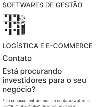
SOFTWARES DE GESTÃO
LOGÍSTICA E E-COMMERCE
Contato
Está procurando
investidores para o seu
negócio?
Fale conosco, entraremos em contato.[wpforms
id=”302″ title=”false” description=”false”]