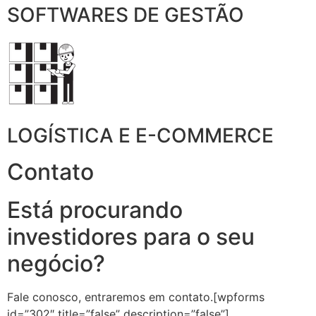
SOFTWARES DE GESTÃO
LOGÍSTICA E E-COMMERCE
Contato
Está procurando
investidores para o seu
negócio?
Fale conosco, entraremos em contato.[wpforms
id=”302″ title=”false” description=”false”]