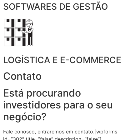
SOFTWARES DE GESTÃO
LOGÍSTICA E E-COMMERCE
Contato
Está procurando
investidores para o seu
negócio?
Fale conosco, entraremos em contato.[wpforms
id=”302″ title=”false” description=”false”]