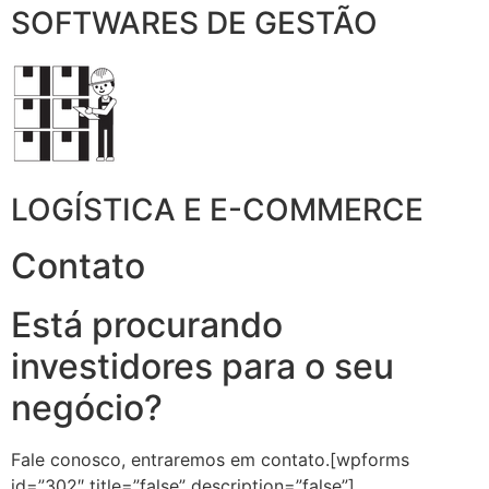
SOFTWARES DE GESTÃO
LOGÍSTICA E E-COMMERCE
Contato
Está procurando
investidores para o seu
negócio?
Fale conosco, entraremos em contato.[wpforms
id=”302″ title=”false” description=”false”]