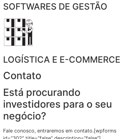
SOFTWARES DE GESTÃO
LOGÍSTICA E E-COMMERCE
Contato
Está procurando
investidores para o seu
negócio?
Fale conosco, entraremos em contato.[wpforms
id=”302″ title=”false” description=”false”]