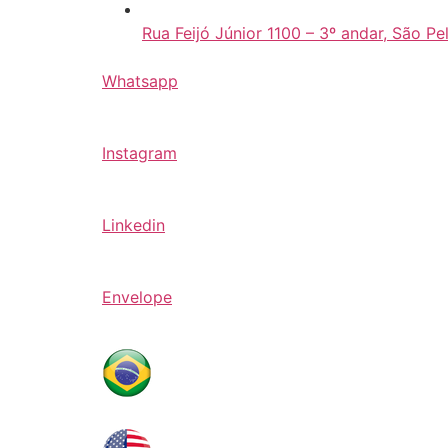
Rua Feijó Júnior 1100 – 3º andar, São Pe
Whatsapp
Instagram
Linkedin
Envelope