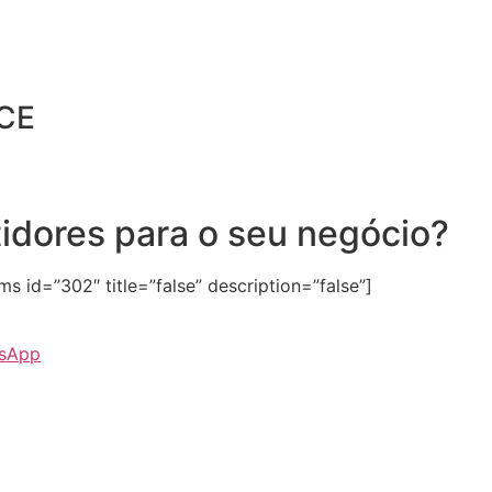
CE
tidores para o seu negócio?
 id=”302″ title=”false” description=”false”]
tsApp