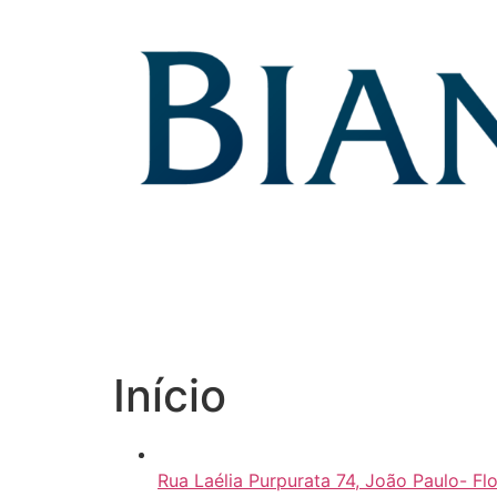
Skip
to
content
Início
Rua Laélia Purpurata 74, João Paulo- Fl