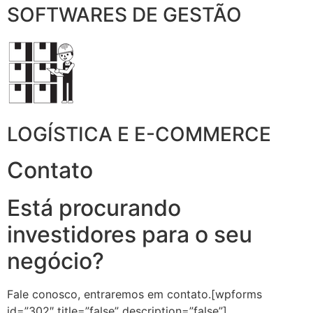
SOFTWARES DE GESTÃO
LOGÍSTICA E E-COMMERCE
Contato
Está procurando
investidores para o seu
negócio?
Fale conosco, entraremos em contato.[wpforms
id=”302″ title=”false” description=”false”]