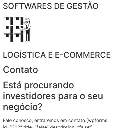
SOFTWARES DE GESTÃO
LOGÍSTICA E E-COMMERCE
Contato
Está procurando
investidores para o seu
negócio?
Fale conosco, entraremos em contato.[wpforms
id=”302″ title=”false” description=”false”]